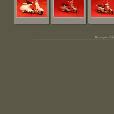
18
Images | Cré