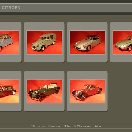
 CITROEN
10
Images | Créé avec
JAlbum
&
Chameleon
|
Aide