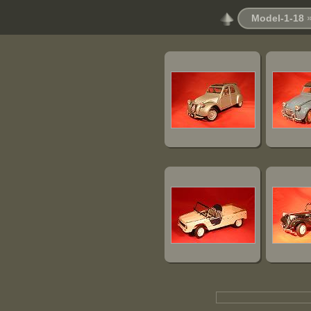
Model-1-18
»