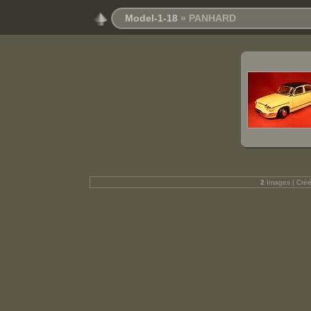
Model-1-18
» PANHARD
2
Images | Cré