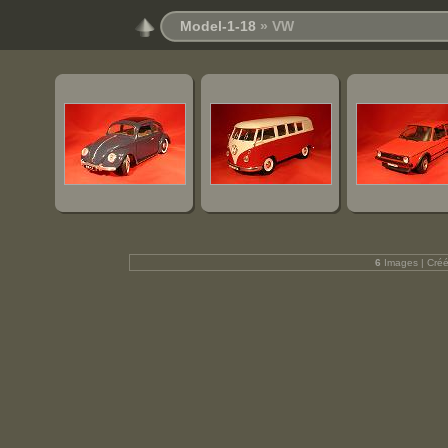
Model-1-18
» VW
6
Images | Cré