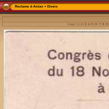
Reclame d-Antan
»
Divers
Image |
1
|
2
|
3
|
4
|
5
|
6
|
7
|
8
|
9