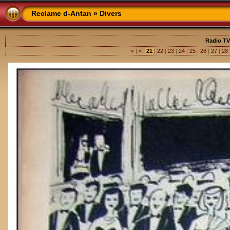
Reclame d-Antan
»
Divers
Radio TV
«
|
<
|
21
|
22
|
23
|
24
|
25
|
26
|
27
|
28