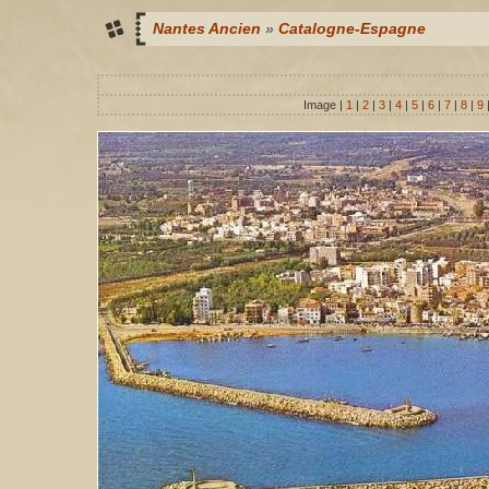
Nantes Ancien
»
Catalogne-Espagne
Image |
1
|
2
|
3
|
4
|
5
|
6
|
7
|
8
|
9