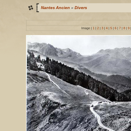
Nantes Ancien
»
Divers
Image |
1
|
2
|
3
|
4
|
5
|
6
|
7
|
8
|
9