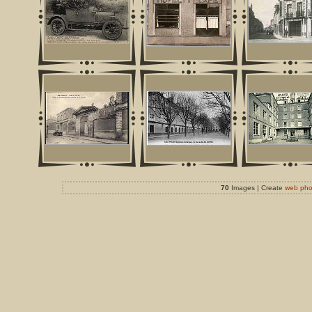
70
Images | Create
web pho