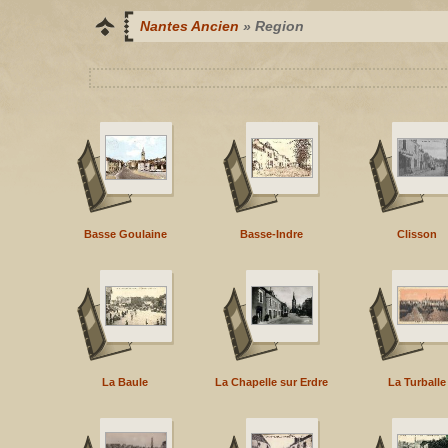
Nantes Ancien
» Region
Basse Goulaine
Basse-Indre
Clisson
La Baule
La Chapelle sur Erdre
La Turballe