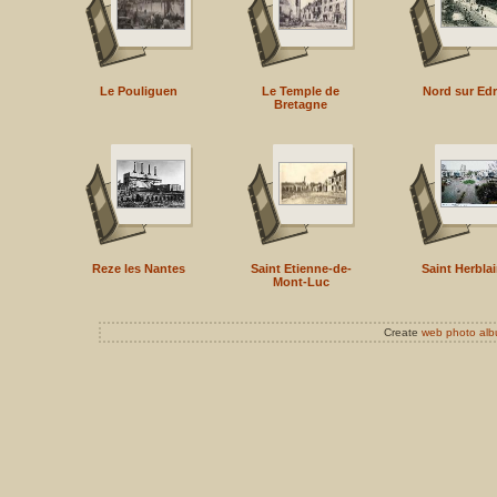
Le Pouliguen
Le Temple de
Nord sur Edr
Bretagne
Reze les Nantes
Saint Etienne-de-
Saint Herbla
Mont-Luc
Create
web photo al