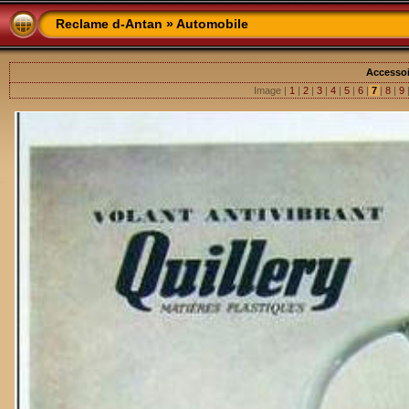
Reclame d-Antan
»
Automobile
Accesso
Image |
1
|
2
|
3
|
4
|
5
|
6
|
7
|
8
|
9