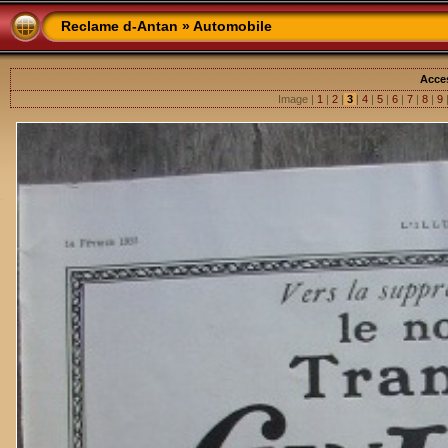
Reclame d-Antan
»
Automobile
Acces
Image |
1
|
2
|
3
|
4
|
5
|
6
|
7
|
8
|
9