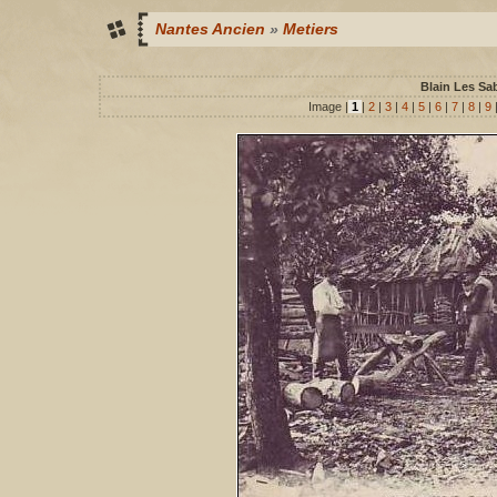
Nantes Ancien
»
Metiers
Blain Les Sab
Image |
1
|
2
|
3
|
4
|
5
|
6
|
7
|
8
|
9