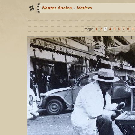
Nantes Ancien
»
Metiers
Image |
1
|
2
|
3
|
4
|
5
|
6
|
7
|
8
|
9