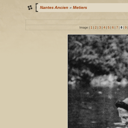
Nantes Ancien
»
Metiers
Image |
1
|
2
|
3
|
4
|
5
|
6
|
7
|
8
|
9